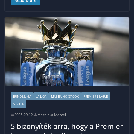
Read More
BUNDESLIGA
LA LIGA
MÁS BAJNOKSÁGOK
PREMIER LEAGUE
SERIE A
2025.09.12.
Macsinka Marcell
5 bizonyíték arra, hogy a Premier