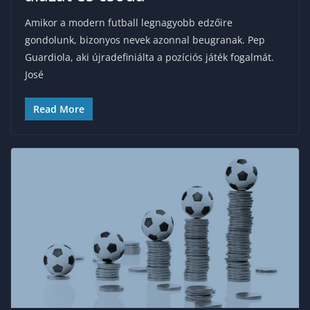
Amikor a modern futball legnagyobb edzőire
gondolunk, bizonyos nevek azonnal beugranak. Pep
Guardiola, aki újradefiniálta a pozíciós játék fogalmát.
José
Read More