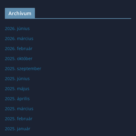
Archívum
2026. június
2026. március
2026. február
2025. október
2025. szeptember
2025. június
2025. május
2025. április
2025. március
2025. február
2025. január