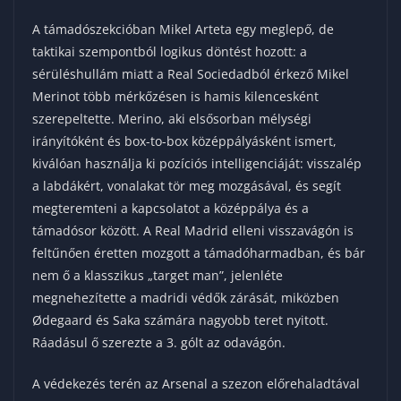
A támadószekcióban Mikel Arteta egy meglepő, de
taktikai szempontból logikus döntést hozott: a
sérüléshullám miatt a Real Sociedadból érkező Mikel
Merinot több mérkőzésen is hamis kilencesként
szerepeltette. Merino, aki elsősorban mélységi
irányítóként és box-to-box középpályásként ismert,
kiválóan használja ki pozíciós intelligenciáját: visszalép
a labdákért, vonalakat tör meg mozgásával, és segít
megteremteni a kapcsolatot a középpálya és a
támadósor között. A Real Madrid elleni visszavágón is
feltűnően éretten mozgott a támadóharmadban, és bár
nem ő a klasszikus „target man”, jelenléte
megnehezítette a madridi védők zárását, miközben
Ødegaard és Saka számára nagyobb teret nyitott.
Ráadásul ő szerezte a 3. gólt az odavágón.
A védekezés terén az Arsenal a szezon előrehaladtával