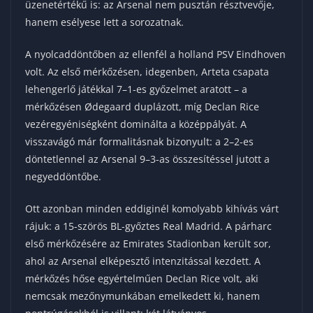
üzenetértékű is: az Arsenal nem pusztán résztvevője,
hanem esélyese lett a sorozatnak.
A nyolcaddöntőben az ellenfél a holland PSV Eindhoven
volt. Az első mérkőzésen, idegenben, Arteta csapata
lehengerlő játékkal 7–1-es győzelmet aratott – a
mérkőzésen Ødegaard duplázott, míg Declan Rice
vezéregyéniségként dominálta a középpályát. A
visszavágó már formalitásnak bizonyult: a 2–2-es
döntetlennel az Arsenal 9–3-as összesítéssel jutott a
negyeddöntőbe.
Ott azonban minden eddiginél komolyabb kihívás várt
rájuk: a 15-szörös BL-győztes Real Madrid. A párharc
első mérkőzésére az Emirates Stadionban került sor,
ahol az Arsenal elképesztő intenzitással kezdett. A
mérkőzés hőse egyértelműen Declan Rice volt, aki
nemcsak mezőnymunkában emelkedett ki, hanem