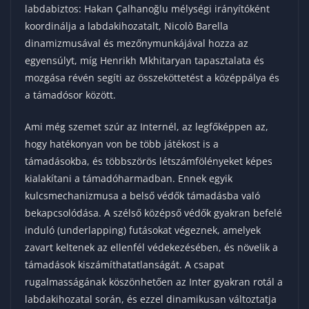
labdabiztos: Hakan Çalhanoğlu mélységi irányítóként
koordinálja a labdakihozatalt, Nicolò Barella
dinamizmusával és mezőnymunkájával hozza az
egyensúlyt, míg Henrikh Mkhitaryan tapasztalata és
mozgása révén segíti az összeköttetést a középpálya és
a támadósor között.
Ami még szemet szúr az Internél, az legfőképpen az,
hogy hatékonyan von be több játékost is a
támadásokba, és többszörös létszámfölényeket képes
kialakítani a támadóharmadban. Ennek egyik
kulcsmechanizmusa a belső védők támadásba való
bekapcsolódása. A szélső középső védők gyakran befelé
induló (underlapping) futásokat végeznek, amelyek
zavart keltenek az ellenfél védekezésében, és növelik a
támadások kiszámíthatatlanságát. A csapat
rugalmasságának köszönhetően az Inter gyakran rotál a
labdakihozatal során, és ezzel dinamikusan változtatja