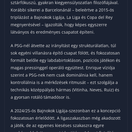
sztárfókuszú, gyakran kiegyensúlyozatlan filozófiájával.
Korábbi sikerei a Barcelonánál – beleértve a 2015-ös
triplázást a Bajnokok Ligája, La Liga és Copa del Rey
megnyerésével – igazolták, hogy képes egyszerre
látványos és eredményes csapatot építeni.
A PSG-nél átvette az irányítást egy strukturálatlan, túl
sok egyéni villanásra építő csapat fölött, és fokozatosan
formált belőle egy labdabirtokláson, pozíciós játékon és
magas pressinggel operáló együttest. Enrique víziója
szerint a PSG-nek nem csak dominálnia kell, hanem
kontrollálnia is a mérkőzések ritmusát – ezt szolgálja a
technikás középpályás hármas (Vitinha, Neves, Ruiz) és
a gyorsan rotáló támadósor is.
A 2024/25-ös Bajnokok Ligája-szezonban ez a koncepció
fokozatosan érlelődött. A ligaszakaszban még akadozott
a játék, de az egyenes kieséses szakaszra egyre