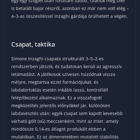
egy-egy szöglet után fordítani tudott. Utánuk még Dier
is betalált bajor részről, azonban ez már nem volt elég –
4–3-as összesítéssel Inzaghi gárdája örülhetett a végén.
Csapat, taktika
Simone Inzaghi csapata strukturált 3–5–2-es
rendszerben játszik, és tudatosan kerüli az agresszív
letámadást. A játékosok szívesen húzódnak vissza
mélyre, megtartva ezzel formációjukat, és
labdabirtoklás esetén inkább lassú, kontrollált
felépítkezést alkalmaznak. Ez a visszafogott
megközelítés jelentős előnyökkel jár, különösen
labdavesztés után: egyik csapat sem kapott kevesebb
várható gólt (xG) meccsenként, mint az Inter, amely
mindössze 0,14-es átlagot produkált ebben a
mutatóban. Ez az átmenetekben mutatott stabilitás