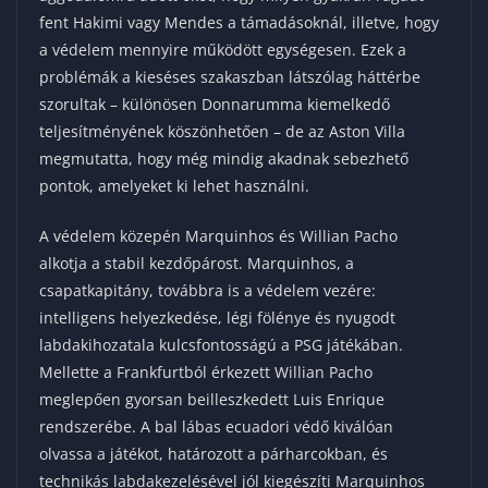
fent Hakimi vagy Mendes a támadásoknál, illetve, hogy
a védelem mennyire működött egységesen. Ezek a
problémák a kieséses szakaszban látszólag háttérbe
szorultak – különösen Donnarumma kiemelkedő
teljesítményének köszönhetően – de az Aston Villa
megmutatta, hogy még mindig akadnak sebezhető
pontok, amelyeket ki lehet használni.
A védelem közepén Marquinhos és Willian Pacho
alkotja a stabil kezdőpárost. Marquinhos, a
csapatkapitány, továbbra is a védelem vezére:
intelligens helyezkedése, légi fölénye és nyugodt
labdakihozatala kulcsfontosságú a PSG játékában.
Mellette a Frankfurtból érkezett Willian Pacho
meglepően gyorsan beilleszkedett Luis Enrique
rendszerébe. A bal lábas ecuadori védő kiválóan
olvassa a játékot, határozott a párharcokban, és
technikás labdakezelésével jól kiegészíti Marquinhos