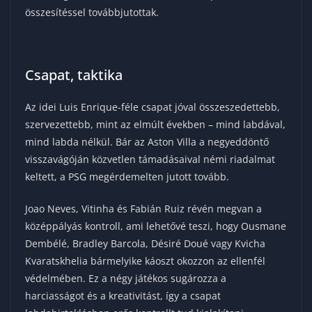
összesítéssel továbbjutottak.
Csapat, taktika
Az idei Luis Enrique-féle csapat jóval összeszedettebb,
szervezettebb, mint az elmúlt években – mind labdával,
mind labda nélkül. Bár az Aston Villa a negyeddöntő
visszavágóján közvetlen támadásaival némi riadalmat
keltett, a PSG megérdemelten jutott tovább.
Joao Neves, Vitinha és Fabián Ruiz révén megvan a
középpályás kontroll, ami lehetővé teszi, hogy Ousmane
Dembélé, Bradley Barcola, Désiré Doué vagy Kvicha
Kvaratskhelia bármelyike káoszt okozzon az ellenfél
védelmében. Ez a négy játékos sugározza a
harciasságot és a kreativitást, így a csapat