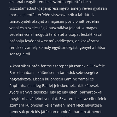
azonnal reagál: rendszerszinten építették be a
visszatámadást (gegenpressinget), amely révén gyakran
már az ellenfél térfelén visszaszerzik a labdát. A
támadójáték alapját a magasan pozícionált védelmi
vonal és a szélesség kihasználása jelenti. A magas
védelmi vonal mögötti területet a csapat lestaktikával
próbálja levédeni – ez működőképes, de kockázatos
rendszer, amely komoly együttmozgást igényel a hátsó
sor tagjaitól.
A kontrák szintén fontos szerepet játszanak a Flick-féle
Barcelonában – különösen a támadók sebességére
hagyatkozva. Ebben különösen Lamine Yamal és
Raphinha (esetleg Baldé) jeleskednek, akik képesek
gyors irányváltásokkal, egy az egy elleni párharcokkal
megtörni a védelmi vonalat. Ez a rendszer az ellenfelek
számára különösen kellemetlen, mert Flick együttese
nemcsak pozíciós játékban dominál, hanem átmeneti