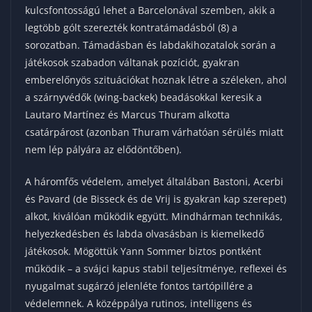
kulcsfontosságú lehet a Barcelonával szemben, akik a
legtöbb gólt szerezték kontratámadásból (8) a
sorozatban. Támadásban és labdakihozatalok során a
játékosok szabadon váltanak pozíciót, gyakran
emberelőnyös szituációkat hoznak létre a széleken, ahol
a szárnyvédők (wing-backek) beadásokkal keresik a
Lautaro Martínez és Marcus Thuram alkotta
csatárpárost (azonban Thuram várhatóan sérülés miatt
nem lép pályára az elődöntőben).
A háromfős védelem, amelyet általában Bastoni, Acerbi
és Pavard (de Bisseck és de Vrij is gyakran kap szerepet)
alkot, kiválóan működik együtt. Mindhárman technikás,
helyezkedésben és labda olvasásban is kiemelkedő
játékosok. Mögöttük Yann Sommer biztos pontként
működik – a svájci kapus stabil teljesítménye, reflexei és
nyugalmat sugárzó jelenléte fontos tartópillére a
védelemnek. A középpálya rutinos, intelligens és