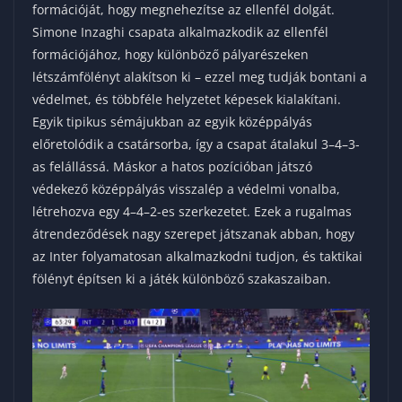
formációját, hogy megnehezítse az ellenfél dolgát.
Simone Inzaghi csapata alkalmazkodik az ellenfél
formációjához, hogy különböző pályarészeken
létszámfölényt alakítson ki – ezzel meg tudják bontani a
védelmet, és többféle helyzetet képesek kialakítani.
Egyik tipikus sémájukban az egyik középpályás
előretolódik a csatársorba, így a csapat átalakul 3–4–3-
as felállássá. Máskor a hatos pozícióban játszó
védekező középpályás visszalép a védelmi vonalba,
létrehozva egy 4–4–2-es szerkezetet. Ezek a rugalmas
átrendeződések nagy szerepet játszanak abban, hogy
az Inter folyamatosan alkalmazkodni tudjon, és taktikai
fölényt építsen ki a játék különböző szakaszaiban.