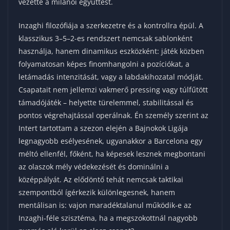
vezette a milánói együttest.
Inzaghi filozófiája a szerkezetre és a kontrollra épül. A
klasszikus 3–5–2-es rendszert nemcsak sablonként
használja, hanem dinamikus eszközként: játék közben
folyamatosan képes finomhangolni a pozíciókat, a
letámadás intenzitását, vagy a labdakihozatal módját.
Csapatait nem jellemzi vakmerő pressing vagy túlfűtött
támadójáték – helyette türelemmel, stabilitással és
pontos végrehajtással operálnak. Én személy szerint az
Intert tartottam a szezon elején a Bajnokok Ligája
legnagyobb esélyesének, ugyanakkor a Barcelona egy
méltó ellenfél, főként, ha képesek lesznek megbontani
az olaszok mély védekezését és dominálni a
középpályát. Az elődöntő tehát nemcsak taktikai
szempontból ígérkezik különlegesnek, hanem
mentálisan is: vajon maradéktalanul működik-e az
Inzaghi-féle szisztéma, ha a megszokottnál nagyobb