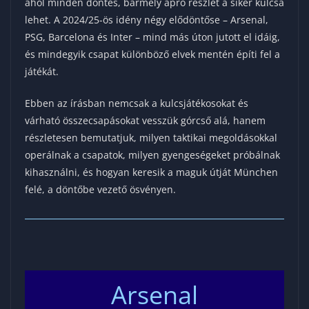
ahol minden döntés, bármely apró részlet a siker kulcsa
lehet. A 2024/25-ös idény négy elődöntőse – Arsenal,
PSG, Barcelona és Inter – mind más úton jutott el idáig,
és mindegyik csapat különböző elvek mentén építi fel a
játékát.
Ebben az írásban nemcsak a kulcsjátékosokat és
várható összecsapásokat vesszük górcső alá, hanem
részletesen bemutatjuk, milyen taktikai megoldásokkal
operálnak a csapatok, milyen gyengeségeket próbálnak
kihasználni, és hogyan keresik a maguk útját München
felé, a döntőbe vezető ösvényen.
Arsenal