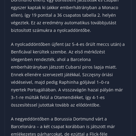
egyszer kaptak ki (akkor emberhátrányban a Monaco
ellen), így 19 ponttal a 36 csapatos tabella 2. helyén
végeztek. Ez az eredmény automatikus továbbjutást
biztosított számukra a nyolcaddöntőbe.
A nyolcaddöntőben újfent (az 5-4-es őrült meccs után) a
Benficával kerültek szembe. Az első mérkőzést
idegenben rendezték, ahol a Barcelona
emberhátrányban játszott Cubarsí piros lapja miatt.
Ennek ellenére szervezett játékkal, Szczęsny óriási
védéseivel, majd pedig Raphinha góljával 1–0-ra
nyertek Portugáliában. A visszavágón hazai pályán már
3–1-re múlták felül a Otamendiéket, így 4-1-es
összesítéssel jutottak tovább az elődöntőbe.
A negyeddöntőben a Borussia Dortmund várt a
Barcelonára – a két csapat korábban is játszott már
emlékezetes párharcokat, de ezúttal a Flick-féle