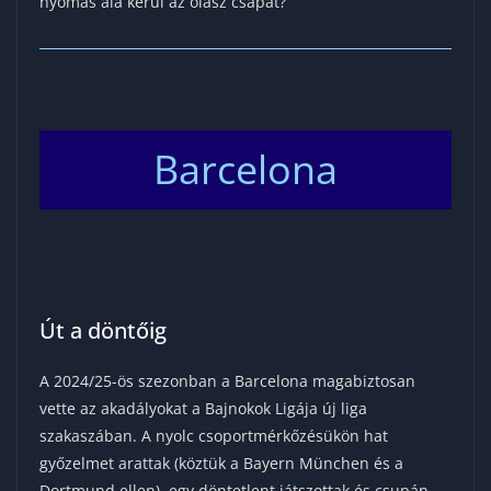
nyomás alá kerül az olasz csapat?
Barcelona
Út a döntőig
A 2024/25-ös szezonban a Barcelona magabiztosan
vette az akadályokat a Bajnokok Ligája új liga
szakaszában. A nyolc csoportmérkőzésükön hat
győzelmet arattak (köztük a Bayern München és a
Dortmund ellen), egy döntetlent játszottak és csupán