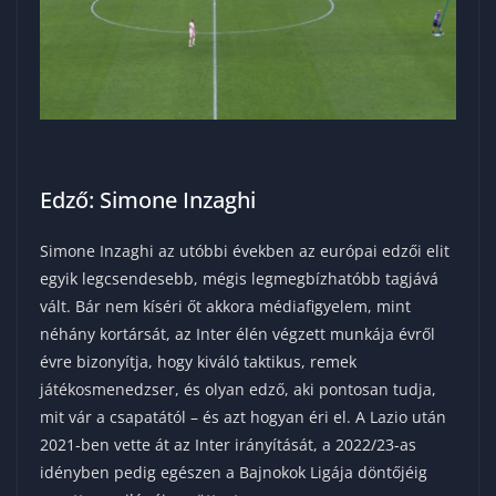
Edző: Simone Inzaghi
Simone Inzaghi az utóbbi években az európai edzői elit
egyik legcsendesebb, mégis legmegbízhatóbb tagjává
vált. Bár nem kíséri őt akkora médiafigyelem, mint
néhány kortársát, az Inter élén végzett munkája évről
évre bizonyítja, hogy kiváló taktikus, remek
játékosmenedzser, és olyan edző, aki pontosan tudja,
mit vár a csapatától – és azt hogyan éri el. A Lazio után
2021-ben vette át az Inter irányítását, a 2022/23-as
idényben pedig egészen a Bajnokok Ligája döntőjéig