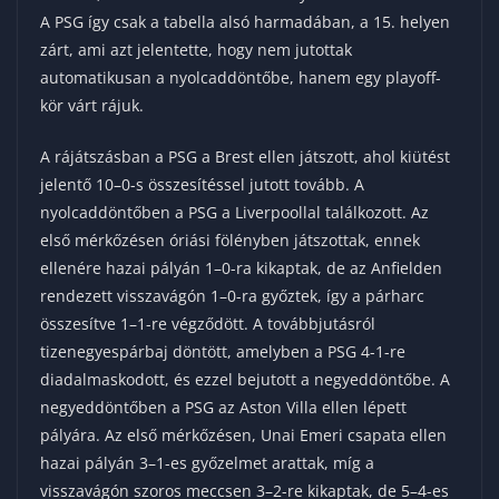
A PSG így csak a tabella alsó harmadában, a 15. helyen
zárt, ami azt jelentette, hogy nem jutottak
automatikusan a nyolcaddöntőbe, hanem egy playoff-
kör várt rájuk.
A rájátszásban a PSG a Brest ellen játszott, ahol kiütést
jelentő 10–0-s összesítéssel jutott tovább. A
nyolcaddöntőben a PSG a Liverpoollal találkozott. Az
első mérkőzésen óriási fölényben játszottak, ennek
ellenére hazai pályán 1–0-ra kikaptak, de az Anfielden
rendezett visszavágón 1–0-ra győztek, így a párharc
összesítve 1–1-re végződött. A továbbjutásról
tizenegyespárbaj döntött, amelyben a PSG 4-1-re
diadalmaskodott, és ezzel bejutott a negyeddöntőbe.​ A
negyeddöntőben a PSG az Aston Villa ellen lépett
pályára. Az első mérkőzésen, Unai Emeri csapata ellen
hazai pályán 3–1-es győzelmet arattak, míg a
visszavágón szoros meccsen 3–2-re kikaptak, de 5–4-es