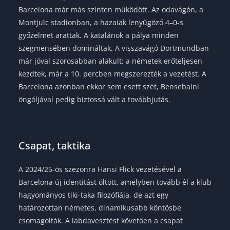
Barcelona már más szinten működött. Az odavágón, a
Montjuïc stadionban, a hazaiak lenyűgöző 4–0-s
győzelmet arattak. A katalánok a pálya minden
szegmensében domináltak. A visszavágó Dortmundban
már jóval szorosabban alakult: a németek erőteljesen
kezdtek, már a 10. percben megszerezték a vezetést. A
Barcelona azonban ekkor sem esett szét, Bensebaini
öngóljával pedig biztossá vált a továbbjutás.
Csapat, taktika
A 2024/25-ös szezonra Hansi Flick vezetésével a
Barcelona új identitást öltött, amelyben tovább él a klub
hagyományos tiki-taka filozófiája, de azt egy
határozottan németes, dinamikusabb köntösbe
csomagolták. A labdavesztést követően a csapat