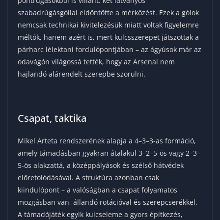
pontrúgásokból is villant: két látványos
szabadrúgásgóllal eldöntötte a mérkőzést. Ezek a gólok
nemcsak technikai kivitelezésük miatt voltak figyelemre
méltók, hanem azért is, mert kulcsszerepet játszottak a
párharc lélektani fordulópontjában – az ágyúsok már az
odavágón világossá tették, hogy az Arsenal nem
hajlandó alárendelt szerepbe szorulni.
Csapat, taktika
Mikel Arteta rendszerének alapja a 4–3–3-as formáció,
amely támadásban gyakran átalakul 3–2–5-ös vagy 2–3–
5-ös alakzattá, a középpályások és szélső hátvédek
előretolódásával. A struktúra azonban csak
kiindulópont – a valóságban a csapat folyamatos
mozgásban van, állandó rotációval és szerepcserékkel.
A támadójáték egyik kulcseleme a gyors építkezés,