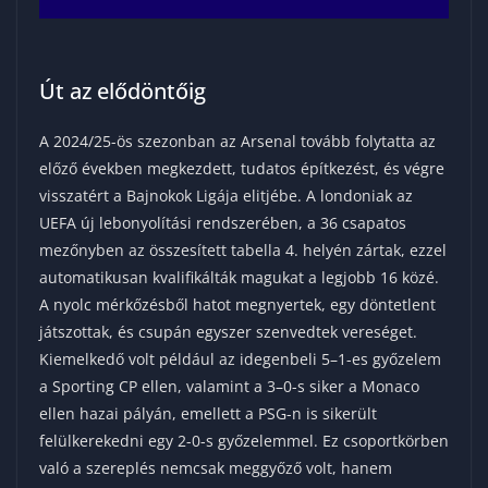
Út az elődöntőig
A 2024/25-ös szezonban az Arsenal tovább folytatta az
előző években megkezdett, tudatos építkezést, és végre
visszatért a Bajnokok Ligája elitjébe. A londoniak az
UEFA új lebonyolítási rendszerében, a 36 csapatos
mezőnyben az összesített tabella 4. helyén zártak, ezzel
automatikusan kvalifikálták magukat a legjobb 16 közé.
A nyolc mérkőzésből hatot megnyertek, egy döntetlent
játszottak, és csupán egyszer szenvedtek vereséget.
Kiemelkedő volt például az idegenbeli 5–1-es győzelem
a Sporting CP ellen, valamint a 3–0-s siker a Monaco
ellen hazai pályán, emellett a PSG-n is sikerült
felülkerekedni egy 2-0-s győzelemmel. Ez csoportkörben
való a szereplés nemcsak meggyőző volt, hanem