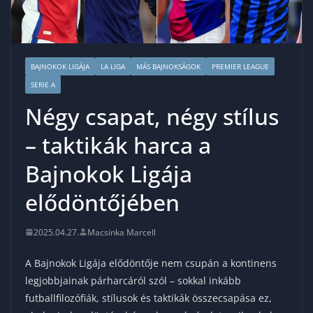
BAJNOKOK LIGÁJA
LA LIGA
MÁS BAJNOKSÁGOK
PREMIER LEAGUE
SERIE A
Négy csapat, négy stílus
– taktikák harca a
Bajnokok Ligája
elődöntőjében
2025.04.27.
Macsinka Marcell
A Bajnokok Ligája elődöntője nem csupán a kontinens
legjobbjainak párharcáról szól – sokkal inkább
futballfilozófiák, stílusok és taktikák összecsapása ez,