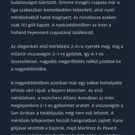
tudatosságot tükrözött. Simone Inzaghi csapata már a
liga szakaszban kiemelkedően teljesített, ahol nyolc
mérkőzéséből hatot megnyert, és mindössze ezeken
csak 1(!) gólt kapott. A nyolcaddöntőben az Inter a
holland Feyenoord csapatával találkozott.
Az idegenbeli első mérkőzést 2–0-ra nyerték meg, míg a
milánói visszavágón 2–1-re győztek, így 4–1-es
összesítéssel, nagyobb megerőltetés nélkül jutottak be
a negyeddöntőbe.
A negyeddöntőben azonban már egy sokkal komolyabb
kihívás várt rájuk: a Bayern München. Az első
mérkőzésen, a müncheni Allianz Arenában az Inter
meglepetésre 2–1-es győzelmet aratott. A visszavágón a
San Siróban a továbbjutás még nem volt lefutott. A
mérkőzés kifejezetten feszült hangulatban zajlott: Kane
góljával vezettek a bajorok, majd Martínez és Pavard