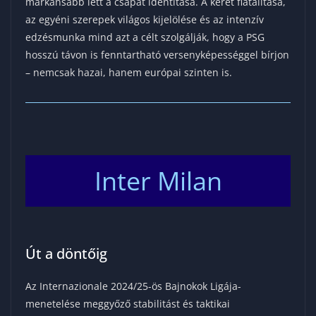
markánsabb lett a csapat identitása. A keret fiatalítása,
az egyéni szerepek világos kijelölése és az intenzív
edzésmunka mind azt a célt szolgálják, hogy a PSG
hosszú távon is fenntartható versenyképességgel bírjon
– nemcsak hazai, hanem európai szinten is.
Inter Milan
Út a döntőig
Az Internazionale 2024/25-ös Bajnokok Ligája-
menetelése meggyőző stabilitást és taktikai