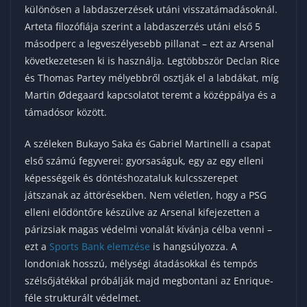
különösen a labdaszerzések utáni visszatámadásoknál.
Arteta filozófiája szerint a labdaszerzés utáni első 5
másodperc a legveszélyesebb pillanat – ezt az Arsenal
következetesen ki is használja. Legtöbbször Declan Rice
és Thomas Partey mélyebbről osztják el a labdákat, míg
Martin Ødegaard kapcsolatot teremt a középpálya és a
támadósor között.
A széleken Bukayo Saka és Gabriel Martinelli a csapat
első számú fegyverei: gyorsaságuk, egy az egy elleni
képességeik és döntéshozataluk kulcsszerepet
játszanak az áttörésekben. Nem véletlen, hogy a PSG
elleni elődöntőre készülve az Arsenal kifejezetten a
párizsiak magas védelmi vonalát kívánja célba venni –
ezt a
Sports Bank elemzése
is hangsúlyozza. A
londoniak hosszú, mélységi átadásokkal és tempós
szélsőjátékkal próbálják majd megbontani az Enrique-
féle strukturált védelmet.