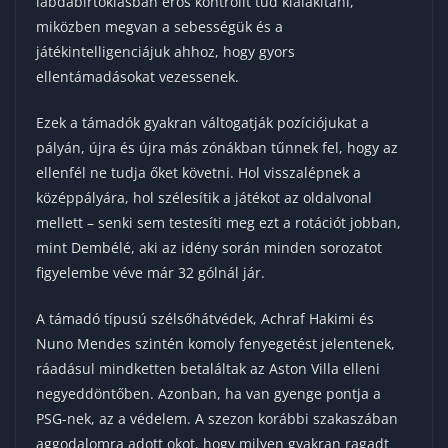
labdabirtoklásban erős kontrollt tud kialakítani,
miközben megvan a sebességük és a
játékintelligenciájuk ahhoz, hogy gyors
ellentámadásokat vezessenek.
Ezek a támadók gyakran váltogatják pozíciójukat a
pályán, újra és újra más zónákban tűnnek fel, hogy az
ellenfél ne tudja őket követni. Hol visszalépnek a
középpályára, hol szélesítik a játékot az oldalvonal
mellett – senki sem testesíti meg ezt a rotációt jobban,
mint Dembélé, aki az idény során minden sorozatot
figyelembe véve már 32 gólnál jár.
A támadó típusú szélsőhátvédek, Achraf Hakimi és
Nuno Mendes szintén komoly fenyegetést jelentenek,
ráadásul mindketten betaláltak az Aston Villa elleni
negyeddöntőben. Azonban, ha van gyenge pontja a
PSG-nek, az a védelem. A szezon korábbi szakaszában
aggodalomra adott okot, hogy milyen gyakran ragadt