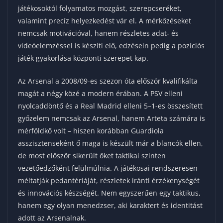
játékosoktól folyamatos mozgást, szerepcseréket,
valamint precíz helyezkedést vár el. A mérkőzéseket
nemcsak motivációval, hanem részletes adat- és
videóelemzéssel is készíti elő, edzésein pedig a pozíciós
játék gyakorlása központi szerepet kap.
Az Arsenal a 2008/09-es szezon óta először kvalifikálta
magát a négy közé a modern érában. A PSV elleni
nyolcaddöntő és a Real Madrid elleni 5–1-es összesített
győzelem nemcsak az Arsenal, hanem Arteta számára is
mérföldkő volt – hiszen korábban Guardiola
asszisztenseként ő maga is készült már a blancók ellen,
de most először sikerült őket taktikai szinten
vezetőedzőként felülmúlnia. A játékosai rendszeresen
méltatják pedantériáját, részletek iránti érzékenységét
és innovációs készségét. Nem egyszerűen egy taktikus,
hanem egy olyan menedzser, aki karaktert és identitást
adott az Arsenalnak.