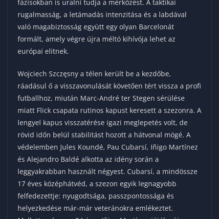
fázisokban is uralni tudja a mérkőzést. A taktikai
rugalmasság, a letámadás intenzitása és a labdával
való magabiztosság együtt egy olyan Barcelonát
formált, amely végre újra méltó kihívója lehet az
európai elitnek.
Wojciech Szczęsny a télen került be a kezdőbe,
ráadásul ő a visszavonulását követően tért vissza a profi
futballhoz, miután Marc-André ter Stegen sérülése
miatt Flick csapata rutinos kapust keresett a szezonra. A
lengyel kapus visszatérése igazi meglepetés volt, de
rövid időn belül stabilitást hozott a hátvonal mögé. A
védelemben Jules Koundé, Pau Cubarsí, Iñigo Martínez
és Alejandro Baldé alkotta az idény során a
leggyakrabban használt négyest. Cubarsí, a mindössze
17 éves középhátvéd, a szezon egyik legnagyobb
felfedezettje: nyugodtsága, passzpontossága és
helyezkedése már-már veteránokra emlékeztet.