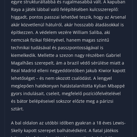
egyre strukturáltabbá és rugalmasabbá vált. A kapuban
Raya a játék lábbal való felépítésében kulcsszereplő:
higgadt, pontos passzai lehetővé teszik, hogy az Arsenal
akár közvetlenül hátulról, akár hosszabb átadásokkal is
építkezzen. A védelem vezére William Saliba, aki
nemcsak fizikai fölényével, hanem magas szintű
technikai tudásával és passzpontosságával is
kiemelkedik. Mellette a szezon nagy részében Gabriel
Magalhães szerepelt, ám a brazil védő sérülése miatt a
Real Madrid elleni negyeddöntőben Jakub Kiwior kapott
lehetőséget – és nem okozott csalódást. A lengyel
meglepően hatékonyan hatástalanította Kylian Mbappé
gyors indulásait, cseleit, megfelelő pozíciófelvételével
és bátor belépéseivel sokszor előzte meg a párizsi
sztárt.
A bal oldalon az utóbbi időben gyakran a 18 éves Lewis-
Skelly kapott szerepet balhátvédként. A fiatal játékos