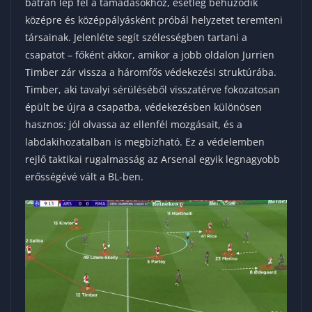
bátran lép fel a támadásokhoz, esetleg behúzódik
középre és középpályásként próbál helyzetet teremteni
társainak. Jelenléte segít szélességben tartani a
csapatot – főként akkor, amikor a jobb oldalon Jurrien
Timber zár vissza a háromfős védekezési struktúrába.
Timber, aki tavalyi sérüléséből visszatérve fokozatosan
épült be újra a csapatba, védekezésben különösen
hasznos: jól olvassa az ellenfél mozgásait, és a
labdakihozatalban is megbízható. Ez a védelemben
rejlő taktikai rugalmasság az Arsenal egyik legnagyobb
erősségévé vált a BL-ben.