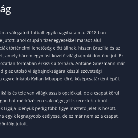
zág
án a válogatott futball egyik nagyhatalma: 2018-ban
 jutott, ahol csupán tizenegyesekkel maradt alul
ák történelmi lehetőség előtt állnak, hiszen Brazília és az
t, amely három egymást követő világbajnoki döntőbe jut. Ez
ltozatlan formában érkezik a tornára. Antoine Griezmann már
dig az utolsó világbajnokságára készül szövetségi
a egyre inkább Kylian Mbappé köré, középcsatárként épül.
ikális és tele van világklasszis opciókkal, de a csapat körül
ágon hat mérkőzésen csak négy gólt szereztek, ebből
Ligája-idényük pedig több figyelmeztető jelet is hozott.
rna egyik legnagyobb esélyese, de ez már nem az a csapat,
öntőig jutott.