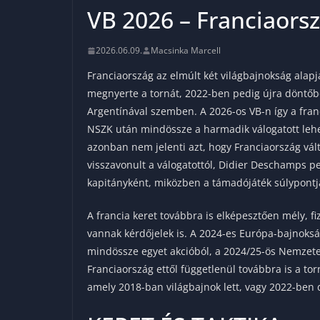
VB 2026 – Franciaors
2026.06.09.
Macsinka Marcell
Franciaország az elmúlt két világbajnokság alapj
megnyerte a tornát, 2022-ben pedig újra döntőbe
Argentínával szemben. A 2026-os VB-n így a franci
NSZK után mindössze a harmadik válogatott lehe
azonban nem jelenti azt, hogy Franciaország vá
visszavonult a válogatottól, Didier Deschamps pe
kapitányként, miközben a támadójáték súlypontj
A francia keret továbbra is elképesztően mély, fiz
vannak kérdőjelek is. A 2024-es Európa-bajnoks
mindössze egyet akcióból, a 2024/25-ös Nemzetek 
Franciaország ettől függetlenül továbbra is a to
amely 2018-ban világbajnok lett, vagy 2022-ben d