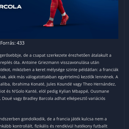
Forrás: 433
egerősebbje, de a csapat szerkezete érezhetően átalakult a
ereplés óta. Antoine Griezmann visszavonulása után
ékot, miközben a keret mélysége szinte példátlan: a franciák
tnak, akik más válogatottakban egyértelmű kezdők lennének. A
liba, Ibrahima Konaté, Jules Koundé vagy Theo Hernández,
iot és N’Golo Kanté, elöl pedig Kylian Mbappé, Ousmane
 Doué vagy Bradley Barcola adhat elképesztő variációs
ndszerben gondolkodik, de a francia játék kulcsa nem a
nkább kontrollált, fizikális és rendkívül hatékony futballt