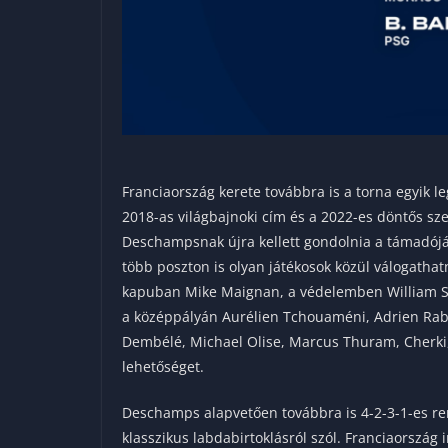
Franciaország kerete továbbra is a torna egyik l
2018-as világbajnoki cím és a 2022-es döntős sz
Deschampsnak újra kellett gondolnia a támadóját
több poszton is olyan játékosok közül válogatha
kapuban Mike Maignan, a védelemben William Sa
a középpályán Aurélien Tchouaméni, Adrien Rab
Dembélé, Michael Olise, Marcus Thuram, Cherki,
lehetőséget.
Deschamps alapvetően továbbra is 4-2-3-1-es re
klasszikus labdabirtoklásról szól. Franciaország i