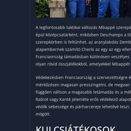
A legfontosabb taktikai változás Mbappé szerepé
épül középcsatárként, miközben Deschamps a töb
szerepkörben is feltűnhet, az aranylabdás Dembé
alapembernek számító Cherki az egy az egy elleni
Franciaország támadásban különösen veszélyes a
olyan rövid összjátékokból, amelyekkel Mbappét
Védekezésben Franciaország a szervezettségre és 
mérkőzésen magasan presszingelni, de megvan b
függően váltson a magasabb letámadás és a mél
Rabiot vagy Kanté jelenléte erős védekező alap
védők sebessége és párharcereje lehetővé teszi,
mögött.
KULCSJÁTÉKOSOK