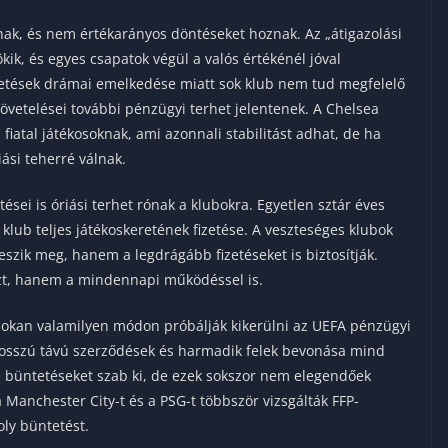
nak, és nem értékarányos döntéseket hoznak. Az „átigazolási
kik, és egyes csapatok végül a valós értékénél jóval
izetések drámai emelkedése miatt sok klub nem tud megfelelő
követelései további pénzügyi terhet jelentenek. A Chelsea
fiatal játékosoknak, ami azonnali stabilitást adhat, de ha
ási teherré válnak.
sei is óriási terhet rónak a klubokra. Egyetlen sztár éves
 klub teljes játékoskeretének fizetése. A veszteséges klubok
szik meg, hanem a legdrágább fizetéseket is biztosítják.
nzt, hanem a mindennapi működéssel is.
sokan valamilyen módon próbálják kikerülni az UEFA pénzügyi
, hosszú távú szerződések és harmadik felek bevonása mind
e büntetéseket szab ki, de ezek sokszor nem elegendőek
a Manchester City-t és a PSG-t többször vizsgálták FFP-
ly büntetést.