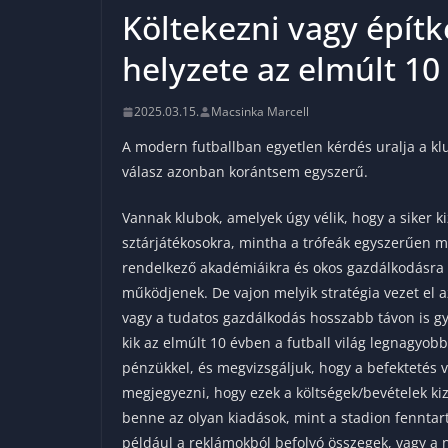
Költekezni vagy építke
helyzete az elmúlt 10
2025.03.15.
Macsinka Marcell
A modern futballban egyetlen kérdés uralja a k
válasz azonban korántsem egyszerű.
Vannak klubok, amelyek úgy vélik, hogy a siker k
sztárjátékosokra, mintha a trófeák egyszerűen
rendelkező akadémiáikra és okos gazdálkodásra
működjenek. De vajon melyik stratégia vezet el a
vagy a tudatos gazdálkodás hosszabb távon is g
kik az elmúlt 10 évben a futball világ legnagyobb
pénzükkel, és megvizsgáljuk, hogy a befektetés 
megjegyezni, hogy ezek a költségek/bevételek ki
benne az olyan kiadások, mint a stadion fenntartá
például a reklámokból befolyó összegek, vagy 