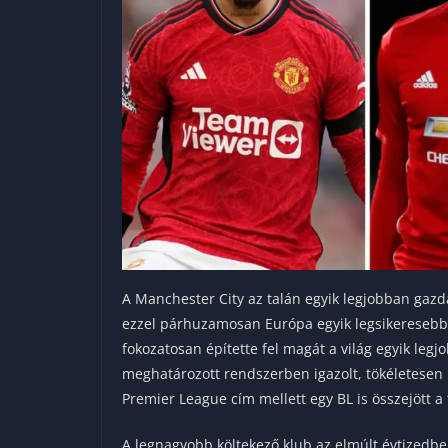
A Manchester City az talán egyik legjobban gazdá
ezzel párhuzamosan Európa egyik legsikeresebb c
fokozatosan építette fel magát a világ egyik leg
meghatározott rendszerben igazolt, tökéletesen 
Premier League cím mellett egy BL is összejött a
A legnagyobb költekező klub az elmúlt évtizedb