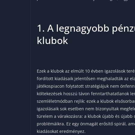
1. A legnagyobb pénz
klubok
Ezek a klubok az elmúlt 10 évben igazolások ter
fordított kiadásaik jelentősen meghaladták az el
játékospiacon folytatott stratégiájuk nem önfennt
költekezések hosszú távon fenntarthatatlanok l
szemléletmódban rejlik: ezek a klubok elsősorba
igazolásaik sok esetben nem bizonyultak megfel
türelem a várakozásra: a klubok újabb és újabb 
problémáikra. Ez egy önmagát erősítő spirál, a
kiadásokat eredményez.