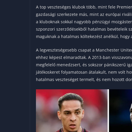
A top veszteséges klubok több, mint fele Premier
gazdasági szerkezete más, mint az európai rivál
a kluboknak sokkal nagyobb pénzügyi mozgásterük
szponzori szerződésekből hatalmas bevételeik 
maguknak a hatalmas költekezést anélkül, hogy 
A legveszteségesebb csapat a Manchester United
ehhez képest elmaradtak. A 2013-ban visszavonu
megfelelő menedzsert, és sokszor pánikszerű igaz
játékoskeret folyamatosan átalakult, nem volt ho
hatalmas veszteséget termelt, és nem hozott d