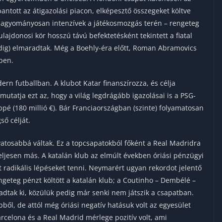
ntott az átigazolási piacon, elképesztő összegeket költve
k hagyományosan intenzívek a játékosmozgás terén – rengeteg
ulajdonosi kör hosszú távú befektetésként tekintett a fiatal
dig) elmaradtak. Még a Boehly-éra előtt, Roman Abramovics
-ben.
ern futballban. A klubot Katar finanszírozza, és célja
utatja ezt az, hogy a világ legdrágább igazolásai is a PSG-
pé (180 millió €). Bár Franciaországban (szinte) folyamatosan
ső célját.
vatosabbá váltak. Ez a topcsapatokból főként a Real Madridra
teljesen más. A katalán klub az elmúlt években óriási pénzügyi
 radikális lépéseket tenni. Neymarért ugyan rekordot jelentő
rengeteg pénzt költött a katalán klub; a Coutinho – Dembélé –
adtak ki, közülük pedig már senki nem játszik a csapatban.
ebből, de attól még óriási negatív hatásuk volt az egyesület
rcelona és a Real Madrid mérlege pozitív volt, ami