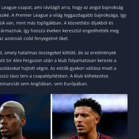
 League-csapat, ami rávilágít arra, hogy az angol bajnokság
isoké. A Premier League a világ leggazdagabb bajnoksága, így
 van, mint más topligákban. A közvetítési díjakból és
származnak, így hosszú éveken keresztül engedhették meg
az azonnali csőd fenyegetné őket.
, amely hatalmas összegeket költött, de az eredmények
ló Sir Alex Ferguson után a klub folyamatosan kereste a
olásokat hajtott végre. Az edzők gyakori váltása miatt a
sszú távú terv a csapatépítésben. A klub költekezése
ominanciát sem Angliában, sem Európában.