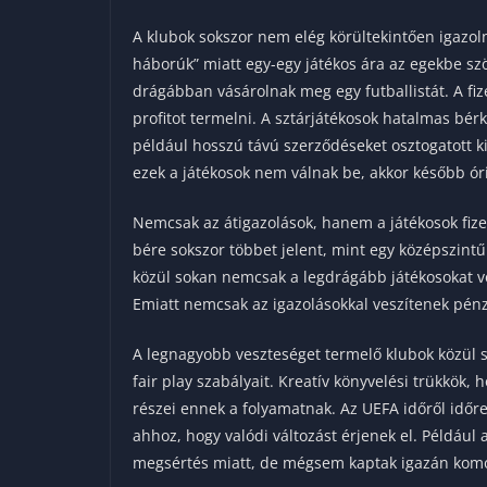
A klubok sokszor nem elég körültekintően igazol
háborúk” miatt egy-egy játékos ára az egekbe szö
drágábban vásárolnak meg egy futballistát. A f
profitot termelni. A sztárjátékosok hatalmas bér
például hosszú távú szerződéseket osztogatott ki 
ezek a játékosok nem válnak be, akkor később óri
Nemcsak az átigazolások, hanem a játékosok fizeté
bére sokszor többet jelent, mint egy középszintű
közül sokan nemcsak a legdrágább játékosokat ve
Emiatt nemcsak az igazolásokkal veszítenek pé
A legnagyobb veszteséget termelő klubok közül 
fair play szabályait. Kreatív könyvelési trükkök
részei ennek a folyamatnak. Az UEFA időről időr
ahhoz, hogy valódi változást érjenek el. Például 
megsértés miatt, de mégsem kaptak igazán komo