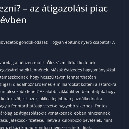
zni? – az átigazolási piac
 évben
lubvezetők gondolkodását: Hogyan építünk nyerő csapatot? A
izárólag a pénzen múlik. Ők százmilliókat költenek
 megvásárolhatók lennének. Mások évtizedes hagyományokkal
 támaszkodnak, hogy hosszú távon fenntarthatóan
z igazi diadalhoz? Érdemes-e milliárdokat költeni a sztárokra,
yümölcsözőbb lehet? Az alábbi cikkünkben bemutatjuk, hogy
 költekezői, kik azok, akik a legjobban gazdálkodnak a
vagy a fenntarthatóság vezet-e nagyobb sikerhez. Fontos
zárólag az átigazolásokra vonatkoznak, ebben nincsennek
sa, játékosok fizetése, illetve a különböző bevételek, mint
a nemzetközi kupaporondon megszerezhető díjak.