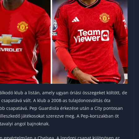
lkodó klub a listán, amely ugyan óriási összegeket költött, de
sapatává vált. A klub a 2008-as tulajdonosváltás óta
jobb csapatává. Pep Guardiola érkezése után a City pontosan
illeszkedő játékosokat szerezve meg. A Pep-korszakban öt
 tavalyi angol bajnoknak.
en egyértelműen a Chelsea. A londoni csapat különösen az