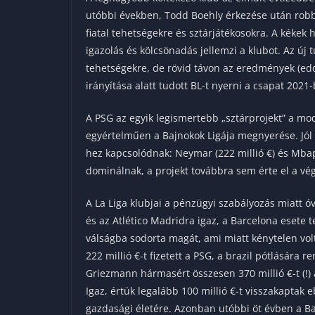
utóbbi években, Todd Boehly érkezése után robba
fiatal tehetségekre és sztárjátékosokra. A kéke
igazolás és kölcsönadás jellemzi a klubot. Az új t
tehetségekre, de rövid távon az eredmények (ed
irányítása alatt tudott BL-t nyerni a csapat 2021
A PSG az egyik legismertebb „sztárprojekt” a mod
egyértelműen a Bajnokok Ligája megnyerése. Jól m
hez kapcsolódnak: Neymar (222 millió €) és Mbap
dominálnak, a projekt továbbra sem érte el a vég
A La Liga klubjai a pénzügyi szabályozás miatt ó
és az Atlético Madridra igaz, a Barcelona esete 
válságba sodorta magát, ami miatt kénytelen volt
222 millió €-t fizetett a PSG, a brazil pótlására 
Griezmann hármasért összesen 370 millió €-t (!) 
Igaz, értük legalább 100 millió €-t visszakaptak 
gazdasági életére. Azonban utóbbi öt évben a Ba