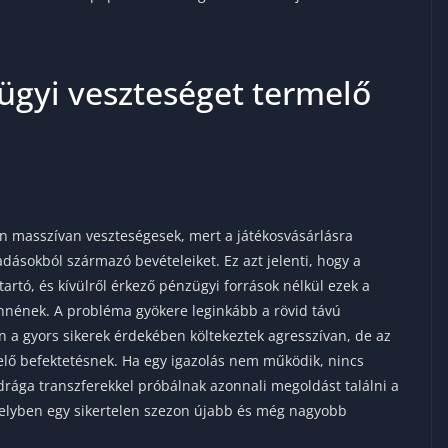
ügyi veszteséget termelő
én masszívan veszteségesek, mert a játékosvásárlásra
adásokból származó bevételeiket. Ez azt jelenti, hogy a
artó, és kívülről érkező pénzügyi források nélkül ezek a
ennének. A probléma gyökere leginkább a rövid távú
n a gyors sikerek érdekében költekeztek agresszívan, de az
elő befektetésnek. Ha egy igazolás nem működik, nincs
drága transzferekkel próbálnak azonnali megoldást találni a
melyben egy sikertelen szezon újabb és még nagyobb