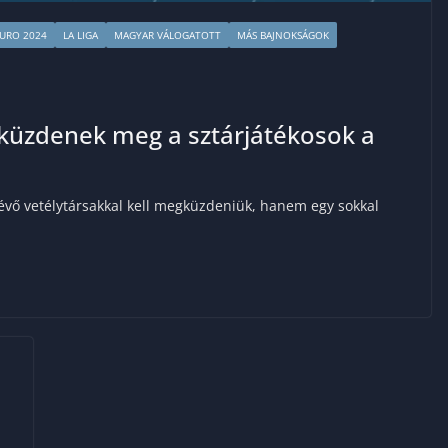
URO 2024
LA LIGA
MAGYAR VÁLOGATOTT
MÁS BAJNOKSÁGOK
küzdenek meg a sztárjátékosok a
évő vetélytársakkal kell megküzdeniük, hanem egy sokkal