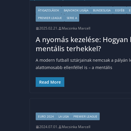
ÁTIGAZOLÁSOK
BAJNOKOK LIGÁJA
BUNDESLIGA
EGYÉB
E
PREMIER LEAGUE
SERIE A
2025.02.21.
Macsinka Marcell
A nyomás kezelése: Hogyan 
mentális terhekkel?
A modern futball sztárjainak nemcsak a pályán l
alattomosabb ellenféllel is – a mentális
Read More
EURO 2024
LA LIGA
PREMIER LEAGUE
2024.07.01.
Macsinka Marcell