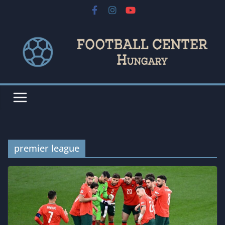
Skip
to
content
premier league