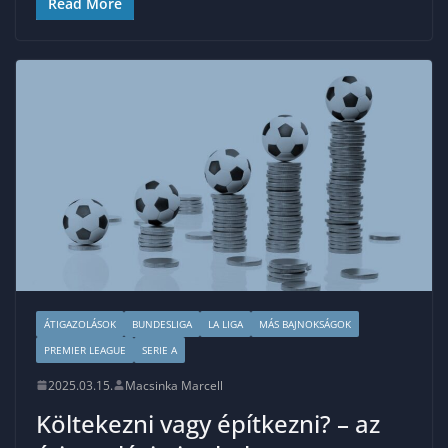
Read More
ÁTIGAZOLÁSOK
BUNDESLIGA
LA LIGA
MÁS BAJNOKSÁGOK
PREMIER LEAGUE
SERIE A
2025.03.15.
Macsinka Marcell
Költekezni vagy építkezni? – az