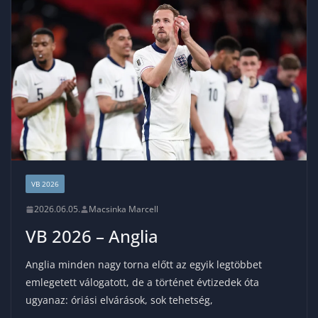
VB 2026
2026.06.05.
Macsinka Marcell
VB 2026 – Anglia
Anglia minden nagy torna előtt az egyik legtöbbet
emlegetett válogatott, de a történet évtizedek óta
ugyanaz: óriási elvárások, sok tehetség,