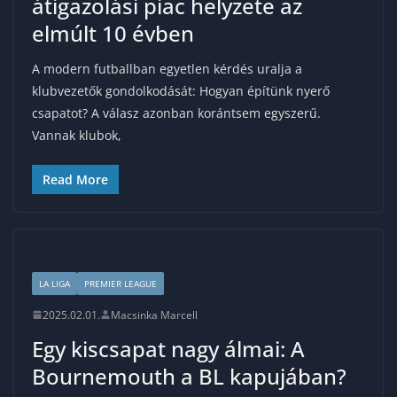
átigazolási piac helyzete az
elmúlt 10 évben
A modern futballban egyetlen kérdés uralja a
klubvezetők gondolkodását: Hogyan építünk nyerő
csapatot? A válasz azonban korántsem egyszerű.
Vannak klubok,
Read More
LA LIGA
PREMIER LEAGUE
2025.02.01.
Macsinka Marcell
Egy kiscsapat nagy álmai: A
Bournemouth a BL kapujában?