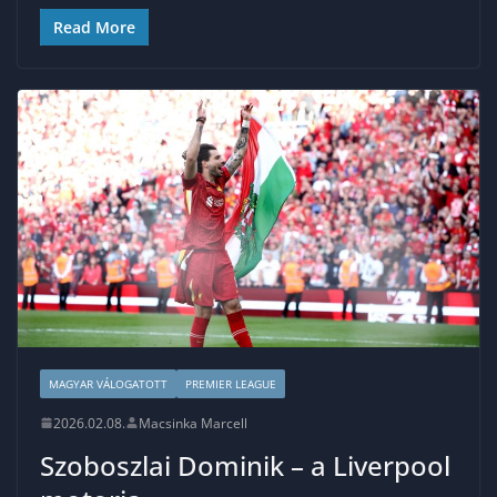
Read More
MAGYAR VÁLOGATOTT
PREMIER LEAGUE
2026.02.08.
Macsinka Marcell
Szoboszlai Dominik – a Liverpool