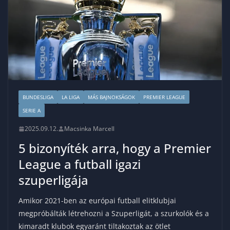
BUNDESLIGA
LA LIGA
MÁS BAJNOKSÁGOK
PREMIER LEAGUE
SERIE A
2025.09.12.
Macsinka Marcell
5 bizonyíték arra, hogy a Premier
League a futball igazi
szuperligája
Amikor 2021-ben az európai futball elitklubjai
megpróbálták létrehozni a Szuperligát, a szurkolók és a
kimaradt klubok egyaránt tiltakoztak az ötlet