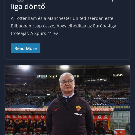
liga döntő
A Tottenham és a Manchester United szerdán este
Bilbaoban csap össze, hogy elhódítsa az Európa-liga
trófeáját. A Spurs 41 év
Read More