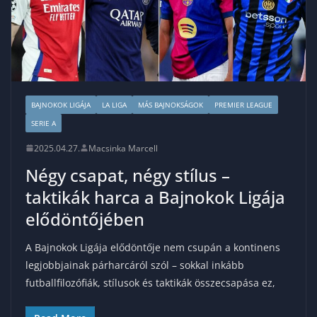
BAJNOKOK LIGÁJA
LA LIGA
MÁS BAJNOKSÁGOK
PREMIER LEAGUE
SERIE A
2025.04.27.
Macsinka Marcell
Négy csapat, négy stílus –
taktikák harca a Bajnokok Ligája
elődöntőjében
A Bajnokok Ligája elődöntője nem csupán a kontinens
legjobbjainak párharcáról szól – sokkal inkább
futballfilozófiák, stílusok és taktikák összecsapása ez,