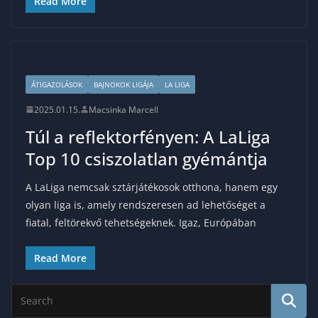
Read More
ÁTIGAZOLÁSOK
BAJNOKOK LIGÁJA
LA LIGA
2025.01.15.
Macsinka Marcell
Túl a reflektorfényen: A LaLiga
Top 10 csiszolatlan gyémántja
A LaLiga nemcsak sztárjátékosok otthona, hanem egy
olyan liga is, amely rendszeresen ad lehetőséget a
fiatal, feltörekvő tehetségeknek. Igaz, Európában
Read More