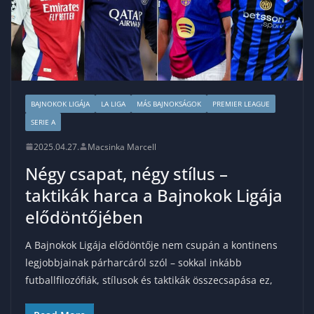
BAJNOKOK LIGÁJA
LA LIGA
MÁS BAJNOKSÁGOK
PREMIER LEAGUE
SERIE A
2025.04.27.
Macsinka Marcell
Négy csapat, négy stílus –
taktikák harca a Bajnokok Ligája
elődöntőjében
A Bajnokok Ligája elődöntője nem csupán a kontinens
legjobbjainak párharcáról szól – sokkal inkább
futballfilozófiák, stílusok és taktikák összecsapása ez,