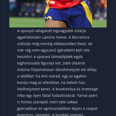
A spanyol válogatott legnagyobb sztárja
egyértelműen Lamine Yamal. A Barcelona
szélsője még mindig elképesztően fiatal, de
már rég nem egyszerű ígéretként kell róla
beszélni: a spanyol támadójáték egyik
legfontosabb figurája lett. Jobb oldalról
indulva folyamatosan döntéshelyzet elé állítja
a védőket: ha kint marad, egy az egyben
bontja meg az ellenfelet, ha befelé húz,
lövőhelyzetet keres. A kreativitása és érettsége
ritka egy ilyen fiatal futballistánál. Yamal azért
is fontos szereplő, mert vele sokkal
gyorsabban és agresszívebben képes a csapat
kontrázni, támadni. A korábbi spanyol