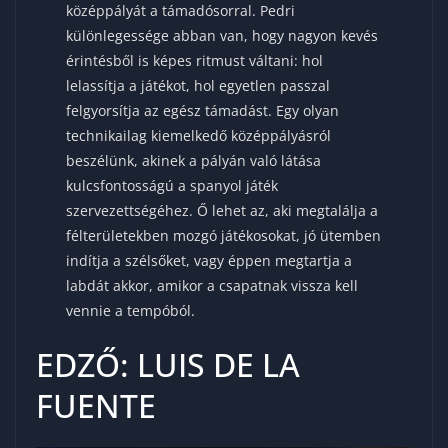
középpályát a támadósorral. Pedri
különlegessége abban van, hogy nagyon kevés
érintésből is képes ritmust váltani: hol
lelassítja a játékot, hol egyetlen passzal
felgyorsítja az egész támadást. Egy olyan
technikailag kiemelkedő középpályásról
beszélünk, akinek a pályán való látása
kulcsfontosságú a spanyol játék
szervezettségéhez. Ő lehet az, aki megtalálja a
félterületekben mozgó játékosokat, jó ütemben
indítja a szélsőket, vagy éppen megtartja a
labdát akkor, amikor a csapatnak vissza kell
vennie a tempóból.
EDZŐ: LUIS DE LA
FUENTE