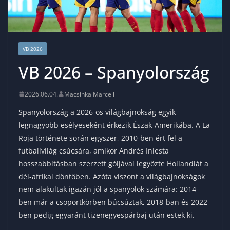
VB 2026
VB 2026 – Spanyolország
2026.06.04.
Macsinka Marcell
Spanyolország a 2026-os világbajnokság egyik
legnagyobb esélyeseként érkezik Észak-Amerikába. A La
Roja története során egyszer, 2010-ben ért fel a
futballvilág csúcsára, amikor Andrés Iniesta
hosszabbításban szerzett góljával legyőzte Hollandiát a
dél-afrikai döntőben. Azóta viszont a világbajnokságok
nem alakultak igazán jól a spanyolok számára: 2014-
ben már a csoportkörben búcsúztak, 2018-ban és 2022-
ben pedig egyaránt tizenegyespárbaj után estek ki.