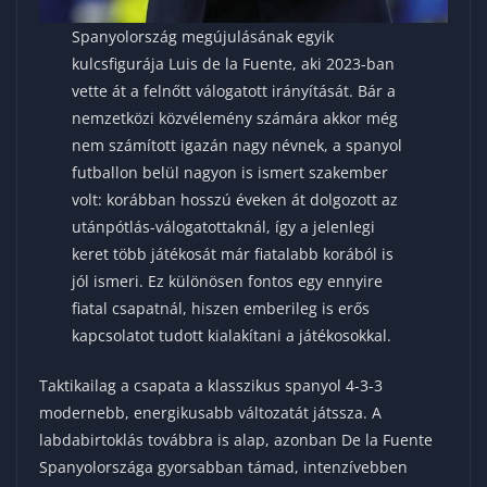
Spanyolország megújulásának egyik
kulcsfigurája Luis de la Fuente, aki 2023-ban
vette át a felnőtt válogatott irányítását. Bár a
nemzetközi közvélemény számára akkor még
nem számított igazán nagy névnek, a spanyol
futballon belül nagyon is ismert szakember
volt: korábban hosszú éveken át dolgozott az
utánpótlás-válogatottaknál, így a jelenlegi
keret több játékosát már fiatalabb korából is
jól ismeri. Ez különösen fontos egy ennyire
fiatal csapatnál, hiszen emberileg is erős
kapcsolatot tudott kialakítani a játékosokkal.
Taktikailag a csapata a klasszikus spanyol 4-3-3
modernebb, energikusabb változatát játssza. A
labdabirtoklás továbbra is alap, azonban De la Fuente
Spanyolországa gyorsabban támad, intenzívebben