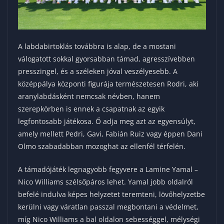
A labdabirtoklás továbbra is alap, de a mostani
válogatott sokkal gyorsabban támad, agresszívebben
presszingel, és a széleken jóval veszélyesebb. A
középpálya központi figurája természetesen Rodri, aki
aranylabdásként nemcsak névben, hanem
szerepkörben is ennek a csapatnak az egyik
legfontosabb játékosa. Ő adja meg azt az egyensúlyt,
amely mellett Pedri, Gavi, Fabián Ruiz vagy éppen Dani
Olmo szabadabban mozoghat az ellenfél térfelén.
A támadójáték legnagyobb fegyvere a Lamine Yamal –
Nico Williams szélsőpáros lehet. Yamal jobb oldalról
befelé indulva képes helyzetet teremteni, lövőhelyzetbe
kerülni vagy váratlan passzal megbontani a védelmet,
míg Nico Williams a bal oldalon sebességgel, mélységi