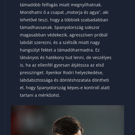
támadóbb felfogás miatt megnyílhatnak.
Mondhatni ő a csapat „motorja és agya”, aki
lehetővé teszi, hogy a többiek szabadabban
támadhassanak. Spanyolország sokszor
magasabban védekezik, agresszíven próbál
labdát szerezni, és a szélsők miatt nagy
hangsúlyt fektet a támadóharmadra. Ez
látványos és hatékony tud lenni, de veszélyes
is, ha az ellenfél gyorsan átjátssza az első
presszinget. Ilyenkor Rodri helyezkedése,
labdabiztossága és döntéshozatala döntheti
el, hogy Spanyolország képes-e kontroll alatt
tartani a mérkőzést.