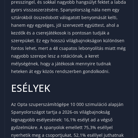
presszingel, és sokkal nagyobb hangsúlyt fektet a labda
gyors visszaszerzésére. Spanyolország nála nem egy
sztárokból összedobott válogatott benyomását kelti,
hanem egy egységes, jól szervezett együttest, ahol a
kezdők és a cserejátékosok is pontosan tudják a
szerepüket. Ez egy hosszú világbajnokságon különösen
fontos lehet, mert a 48 csapatos lebonyolítás miatt még
nagyobb szerepe lesz a rotációnak, a keret
mélységének, hogy a játékosok mennyire tudnak
heteken át egy közös rendszerben gondolkodni.
ESÉLYEK
Az Opta szuperszámítógépe 10 000 szimuláció alapján
Spanyolországot tartja a 2026-os világbajnokság
legnagyobb esélyesének: 16,1% esélyt ad a végső
győzelmükre. A spanyolok emellett 75,3% eséllyel
nyerhetik meg a csoportjukat, 52,1% eséllyel juthatnak