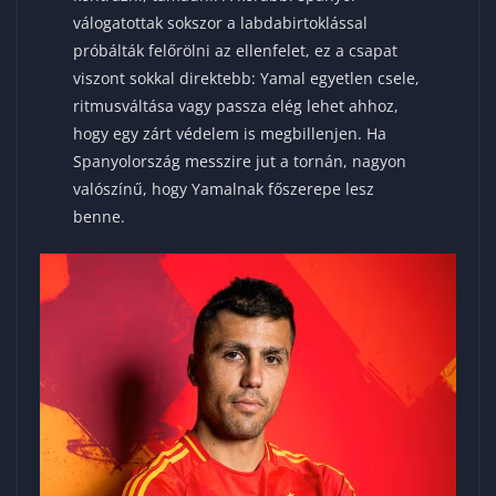
válogatottak sokszor a labdabirtoklással
próbálták felőrölni az ellenfelet, ez a csapat
viszont sokkal direktebb: Yamal egyetlen csele,
ritmusváltása vagy passza elég lehet ahhoz,
hogy egy zárt védelem is megbillenjen. Ha
Spanyolország messzire jut a tornán, nagyon
valószínű, hogy Yamalnak főszerepe lesz
benne.