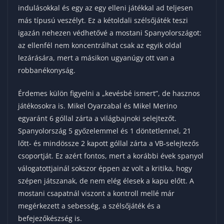
indulásokkal és egy az egy elleni játékkal ad teljesen
más típusú veszélyt. Ez a kétoldali szélsőjáték teszi
igazán nehezen védhetővé a mostani Spanyolországot:
az ellenfél nem koncentrálhat csak az egyik oldal
lezárására, mert a másikon ugyanúgy ott van a
robbanékonyság.
Érdemes külön figyelni a „kevésbé ismert”, de hasznos
játékosokra is. Mikel Oyarzabal és Mikel Merino
egyaránt 6 góllal zárta a világbajnoki selejtezőt.
Spanyolország 5 győzelemmel és 1 döntetlennel, 21
lőtt- és mindössze 2 kapott góllal zárta a VB-selejtezős
csoportját. Ez azért fontos, mert a korábbi évek spanyol
válogatottjainál sokszor éppen az volt a kritika, hogy
szépen játszanak, de nem elég élesek a kapu előtt. A
mostani csapatnál viszont a kontroll mellé már
megérkezett a sebesség, a szélsőjáték és a
befejezőkészség is.