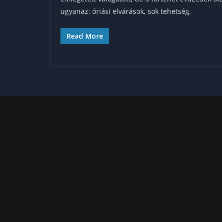
ugyanaz: óriási elvárások, sok tehetség,
Read More