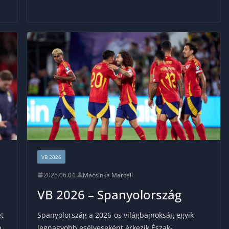
VB 2026
2026.06.04.
Macsinka Marcell
VB 2026 – Spanyolország
et
Spanyolország a 2026-os világbajnokság egyik
a
legnagyobb esélyeseként érkezik Észak-