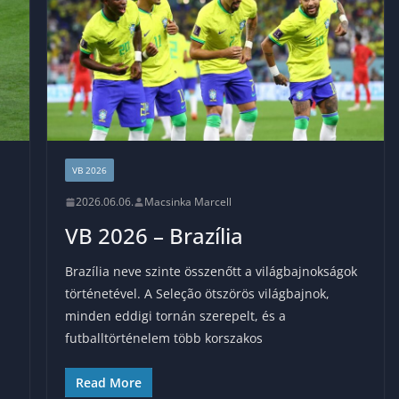
VB 2026
2026.06.06.
Macsinka Marcell
VB 2026 – Brazília
Brazília neve szinte összenőtt a világbajnokságok
történetével. A Seleção ötszörös világbajnok,
minden eddigi tornán szerepelt, és a
futballtörténelem több korszakos
Read More