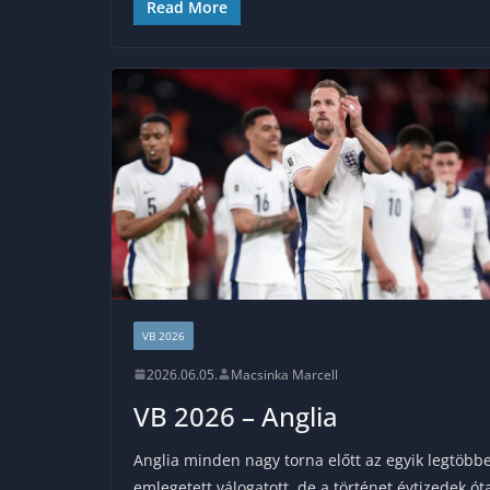
Read More
VB 2026
2026.06.05.
Macsinka Marcell
VB 2026 – Anglia
Anglia minden nagy torna előtt az egyik legtöbb
emlegetett válogatott, de a történet évtizedek ót