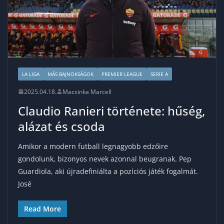
LA LIGA
MÁS BAJNOKSÁGOK
PREMIER LEAGUE
SERIE A
2025.04.18.
Macsinka Marcell
Claudio Ranieri története: hűség,
alázat és csoda
Amikor a modern futball legnagyobb edzőire
gondolunk, bizonyos nevek azonnal beugranak. Pep
Guardiola, aki újradefiniálta a pozíciós játék fogalmát.
José
Read More