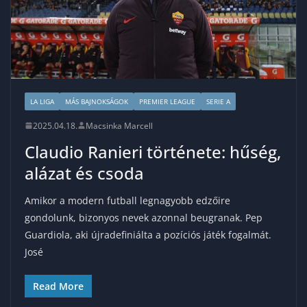
LA LIGA
MÁS BAJNOKSÁGOK
PREMIER LEAGUE
SERIE A
2025.04.18.
Macsinka Marcell
Claudio Ranieri története: hűség,
alázat és csoda
Amikor a modern futball legnagyobb edzőire
gondolunk, bizonyos nevek azonnal beugranak. Pep
Guardiola, aki újradefiniálta a pozíciós játék fogalmát.
José
Read More