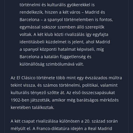
történelmi és kulturális gyökerekkel is
rendelkezik, hiszen a két város – Madrid és
Barcelona – a spanyol történelemben is fontos,
egymással sokszor szemben álló szereplők
voltak. A két klub közti rivalizálás így egyfajta
identitásbeli küzdelmet is jelent, ahol Madrid
a spanyol központi hatalmat képviseli, míg
Barcelona a katalán függetlenség és
különállóság szimbólumává vált.
Az El Clásico története több mint egy évszázados múltra
tekint vissza, és számos történelmi, politikai, valamint
kulturális tényező szőtte át. Az első összecsapásukat
1902-ben játszották, amikor még barátságos mérkőzés
keretében találkoztak.
A két csapat rivalizálása különösen a 20. század során
mélyült el. A Franco-diktatúra idején a Real Madrid