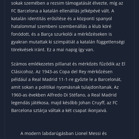
sokak szemében a rezsim támogatását élvezte, míg az
FC Barcelona a katalán ellenállás jelképévé vált. A
katalán identitás erősítése és a központi spanyol
hatalommal szembeni szembenállás a klub köré
fonódott, és a Barça szurkolói a mérkőzéseken is
gyakran mutattak ki szimpátiát a katalán függetlenségi
törekvések iránt. Ez a mai napig így van.
Számos emlékezetes pillanat és mérkőzés fűződik az El
Clásicohoz. Az 1943-as Copa del Rey mérkőzésen
például a Real Madrid 11-1-re győzte le a Barcelonát,
amit sokan a politikai nyomásnak tulajdonítanak. Az
1960-as években Alfredo Di Stéfano, a Real Madrid
legendás játékosa, majd később Johan Cruyff, az FC
Barcelona sztárja váltak a két csapat ikonjaivá.
A modern labdarúgásban Lionel Messi és