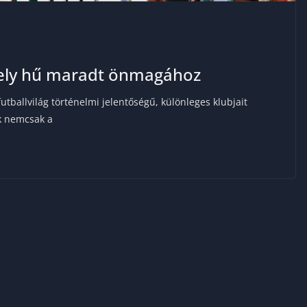
amely hű maradt önmagához
utballvilág történelmi jelentőségű, különleges klubjait
ek nemcsak a