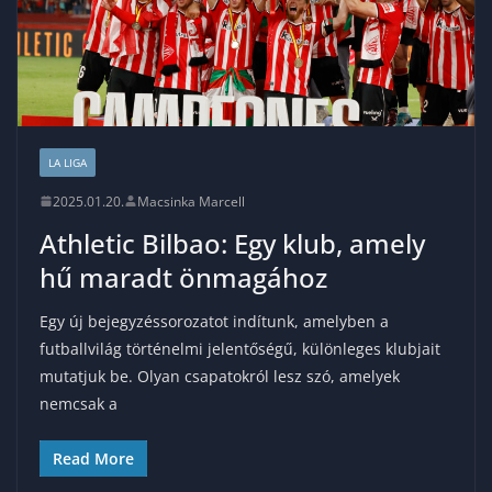
LA LIGA
2025.01.20.
Macsinka Marcell
Athletic Bilbao: Egy klub, amely
hű maradt önmagához
Egy új bejegyzéssorozatot indítunk, amelyben a
futballvilág történelmi jelentőségű, különleges klubjait
mutatjuk be. Olyan csapatokról lesz szó, amelyek
nemcsak a
Read More