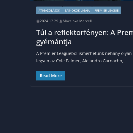
ÁTIGAZOLÁSOK
BAJNOKOK LIGÁJA
PREMIER LEAGUE
2024.12.29.
Macsinka Marcell
Túl a reflektorfényen: A Pre
gyémántja
A Premier Leagueből ismerhetünk néhány olyan t
legyen az Cole Palmer, Alejandro Garnacho,
Read More