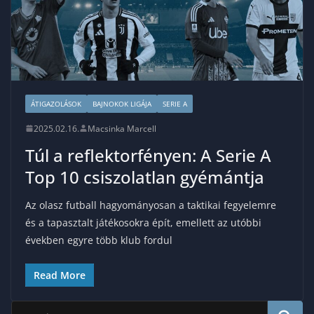
ÁTIGAZOLÁSOK
BAJNOKOK LIGÁJA
SERIE A
2025.02.16.
Macsinka Marcell
Túl a reflektorfényen: A Serie A
Top 10 csiszolatlan gyémántja
Az olasz futball hagyományosan a taktikai fegyelemre
és a tapasztalt játékosokra épít, emellett az utóbbi
években egyre több klub fordul
Read More