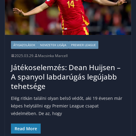
ÁTIGAZOLÁSOK
NEMZETEK LIGÁJA
PREMIER LEAGUE
2025.03.29.
Macsinka Marcell
Játékoselemzés: Dean Huijsen –
A spanyol labdarúgás legújabb
tehetsége
Elég ritkán találni olyan belső védőt, aki 19 évesen már
képes helytállni egy Premier League csapat
védelmében. De az, hogy
Read More